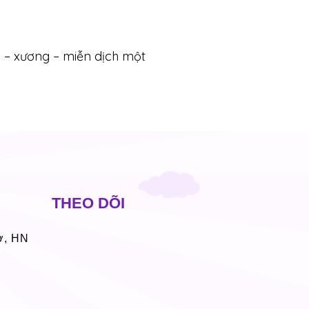
o – xương – miễn dịch một
THEO DÕI
ở, HN