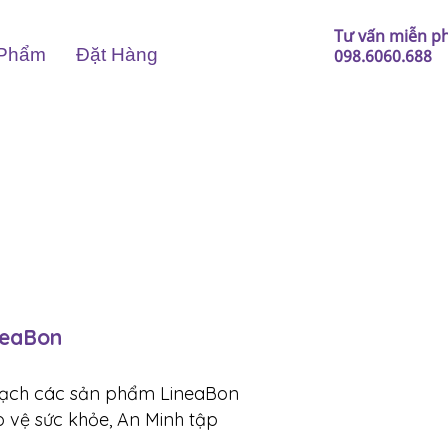
Tư vấn miễn ph
Phẩm
Đặt Hàng
098.6060.688
neaBon
ngạch các sản phẩm LineaBon
 vệ sức khỏe, An Minh tập