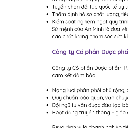
Tuyển chọn đối tác quốc tế uy tí
Thẩm định hồ sơ chất lượng, tiê
Kiểm soát nghiêm ngặt quy trìn
Sứ mệnh của An Minh là đưa về
cao chất lượng chăm sóc sức k
Công ty Cổ phần Dược phẩ
Công ty Cổ phần Dược phẩm Rev
cam kết đảm bảo:
Mạng lưới phân phối phủ rộng, 
Quy chuẩn bảo quản, vận chuyể
Đội ngũ tư vấn được đào tạo bà
Hoạt động truyền thông – giáo dụ
Revo định vị là doanh nghiệp t