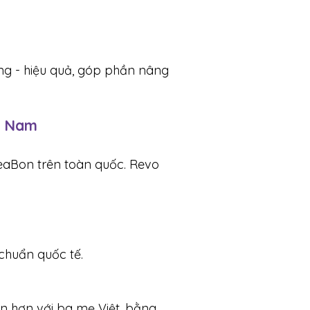
ng - hiệu quả, góp phần nâng
t Nam
eaBon trên toàn quốc. Revo
chuẩn quốc tế.
ần hơn với ba mẹ Việt, bằng