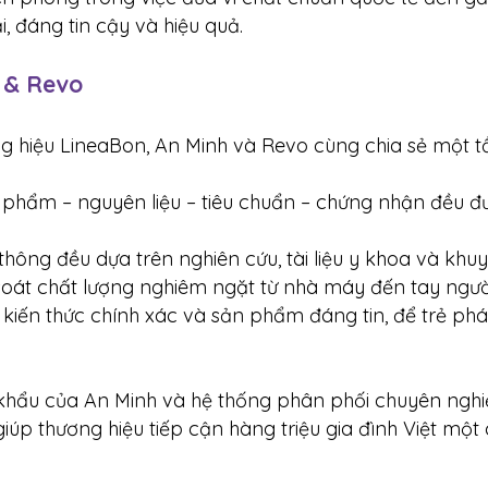
, đáng tin cậy và hiệu quả.
 & Revo
ơng hiệu LineaBon, An Minh và Revo cùng chia sẻ một 
n phẩm – nguyên liệu – tiêu chuẩn – chứng nhận đều 
thông đều dựa trên nghiên cứu, tài liệu y khoa và khu
oát chất lượng nghiêm ngặt từ nhà máy đến tay ngườ
iến thức chính xác và sản phẩm đáng tin, để trẻ phát
 khẩu của An Minh và hệ thống phân phối chuyên ngh
iúp thương hiệu tiếp cận hàng triệu gia đình Việt một