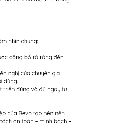
tầm nhìn chung:
được công bố rõ ràng đến
yến nghị của chuyên gia.
i dùng.
 triển đúng và đủ ngay từ
iệp của Revo tạo nên nền
 cách an toàn – minh bạch –