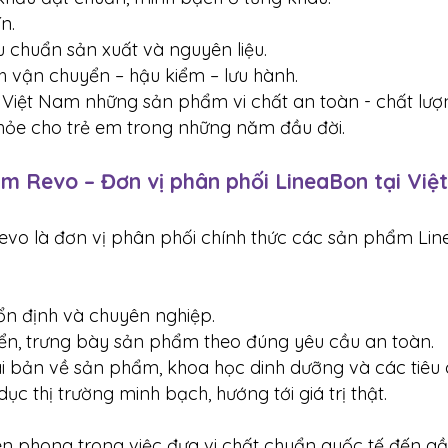
n.
u chuẩn sản xuất và nguyên liệu.
h vận chuyển – hậu kiểm – lưu hành.
 Việt Nam những sản phẩm vi chất an toàn - chất lượ
hỏe cho trẻ em trong những năm đầu đời.
m Revo – Đơn vị phân phối LineaBon tại Việ
o là đơn vị phân phối chính thức các sản phẩm Lin
ổn định và chuyên nghiệp.
n, trưng bày sản phẩm theo đúng yêu cầu an toàn.
i bản về sản phẩm, khoa học dinh dưỡng và các tiêu 
c thị trường minh bạch, hướng tới giá trị thật.
iên phong trong việc đưa vi chất chuẩn quốc tế đến g