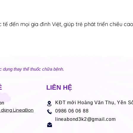
ế đến mọi gia đình Việt, giúp trẻ phát triển chiều ca
c dụng thay thế thuốc chữa bệnh.
É
LIÊN HỆ
KĐT mới Hoàng Văn Thụ, Yên S
on
ử dụng LineaBon
0986 06 06 88
lineabond3k2@gmail.com